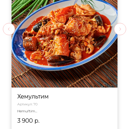
Хемультим
Артикул:
70
Hemul’tim
Палтус с морепродуктами и соевыми ростками в
остром соусе. Можно сделать неострым.
3 900
р.