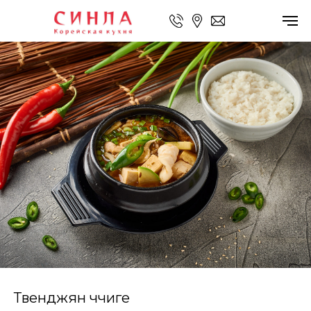
Твенджян ччиге